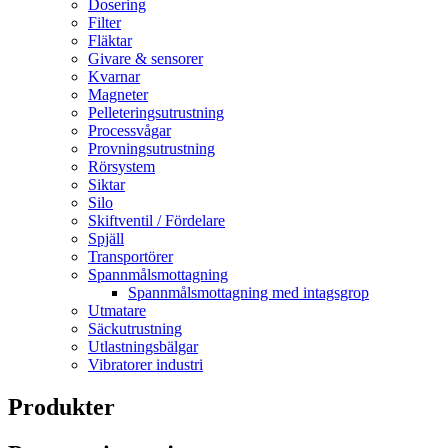
Dosering
Filter
Fläktar
Givare & sensorer
Kvarnar
Magneter
Pelleteringsutrustning
Processvågar
Provningsutrustning
Rörsystem
Siktar
Silo
Skiftventil / Fördelare
Spjäll
Transportörer
Spannmålsmottagning
Spannmålsmottagning med intagsgrop
Utmatare
Säckutrustning
Utlastningsbälgar
Vibratorer industri
Produkter