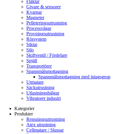
Fläktar
Givare & sensorer
Kvarnar
Magneter
Pelleteringsutrustning
Processvågar
Provningsutrustning
Rörsystem
Siktar
Silo
Skiftventil / Fördelare
Spjäll
Transportörer
Spannmålsmottagning
Spannmålsmottagning med intagsgrop
Utmatare
Säckutrustning
Utlastningsbälgar
Vibratorer industri
Kategorier
Produkter
Rensningsutrustning
Atex utrustning
Cellmatare / Slussar