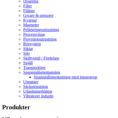
Dosering
Filter
Fläktar
Givare & sensorer
Kvarnar
Magneter
Pelleteringsutrustning
Processvågar
Provningsutrustning
Rörsystem
Siktar
Silo
Skiftventil / Fördelare
Spjäll
Transportörer
Spannmålsmottagning
Spannmålsmottagning med intagsgrop
Utmatare
Säckutrustning
Utlastningsbälgar
Vibratorer industri
Produkter