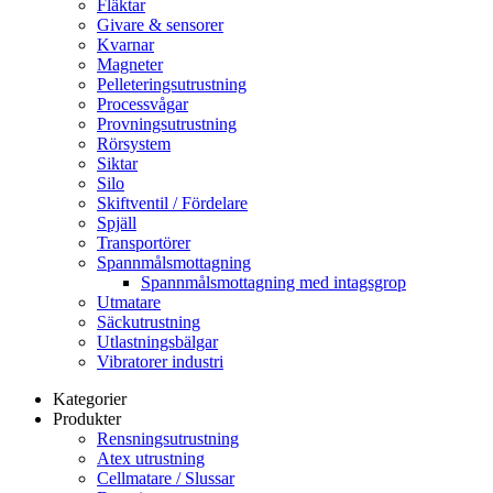
Fläktar
Givare & sensorer
Kvarnar
Magneter
Pelleteringsutrustning
Processvågar
Provningsutrustning
Rörsystem
Siktar
Silo
Skiftventil / Fördelare
Spjäll
Transportörer
Spannmålsmottagning
Spannmålsmottagning med intagsgrop
Utmatare
Säckutrustning
Utlastningsbälgar
Vibratorer industri
Kategorier
Produkter
Rensningsutrustning
Atex utrustning
Cellmatare / Slussar