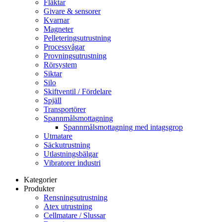
Fläktar
Givare & sensorer
Kvarnar
Magneter
Pelleteringsutrustning
Processvågar
Provningsutrustning
Rörsystem
Siktar
Silo
Skiftventil / Fördelare
Spjäll
Transportörer
Spannmålsmottagning
Spannmålsmottagning med intagsgrop
Utmatare
Säckutrustning
Utlastningsbälgar
Vibratorer industri
Kategorier
Produkter
Rensningsutrustning
Atex utrustning
Cellmatare / Slussar