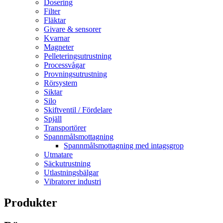
Dosering
Filter
Fläktar
Givare & sensorer
Kvarnar
Magneter
Pelleteringsutrustning
Processvågar
Provningsutrustning
Rörsystem
Siktar
Silo
Skiftventil / Fördelare
Spjäll
Transportörer
Spannmålsmottagning
Spannmålsmottagning med intagsgrop
Utmatare
Säckutrustning
Utlastningsbälgar
Vibratorer industri
Produkter