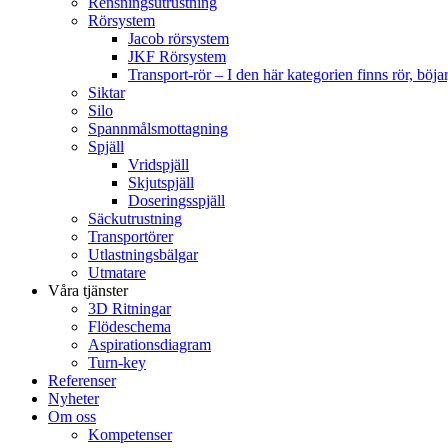
Rensningsutrustning
Rörsystem
Jacob rörsystem
JKF Rörsystem
Transport-rör
–
I den här kategorien finns rör, böj
Siktar
Silo
Spannmålsmottagning
Spjäll
Vridspjäll
Skjutspjäll
Doseringsspjäll
Säckutrustning
Transportörer
Utlastningsbälgar
Utmatare
Våra tjänster
3D Ritningar
Flödeschema
Aspirationsdiagram
Turn-key
Referenser
Nyheter
Om oss
Kompetenser