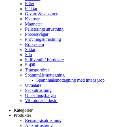
Filter
Fläktar
Givare & sensorer
Kvarnar
Magneter
Pelleteringsutrustning
Processvågar
Provningsutrustning
Rörsystem
Siktar
Silo
Skiftventil / Fördelare
Spjäll
Transportörer
Spannmålsmottagning
Spannmålsmottagning med intagsgrop
Utmatare
Säckutrustning
Utlastningsbälgar
Vibratorer industri
Kategorier
Produkter
Rensningsutrustning
Atex utrustning