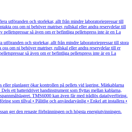
era utföranden och storlekar, allt från mindre laboratoriepressar till
takta oss om ni behöver matriser, rullskal eller andra reservdelar till
av pelletspressar så även om er befintliga pelletspress inte är en La
 utföranden och storlekar, allt från mindre laboratoriepressar till stora
oss om ni behöver matriser, rullskal eller andra reservdelar till er
pelletspressar så även om er befintliga pelletspress inte är en La
anlager ökar kontrollen på pellets vid lagring. Mätkablarna
. Dels ett batteridrivet handinstrument som flyttas mellan kablarna,
i spannmålslagret. TMS6000 kan även får med trådlös dataöverföring.
ng som tillval • Pålitlig och användarvänlig • Enkel att installera •
smassan ger den renaste förbränningen och högsta energiutvinningen.