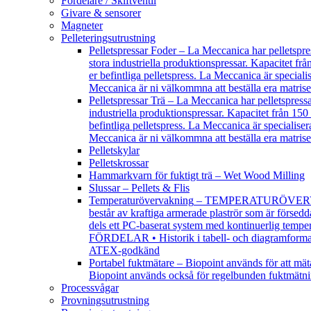
Fördelare / Skiftventil
Givare & sensorer
Magneter
Pelleteringsutrustning
Pelletspressar Foder
–
La Meccanica har pelletspress
stora industriella produktionspressar. Kapacitet frå
er befintliga pelletspress. La Meccanica är specialis
Meccanica är ni välkommna att beställa era matrise
Pelletspressar Trä
–
La Meccanica har pelletspressar 
industriella produktionspressar. Kapacitet från 150 
befintliga pelletspress. La Meccanica är specialisera
Meccanica är ni välkommna att beställa era matrise
Pelletskylar
Pelletskrossar
Hammarkvarn för fuktigt trä – Wet Wood Milling
Slussar – Pellets & Flis
Temperaturövervakning
–
TEMPERATURÖVERVAKNING
består av kraftiga armerade plaströr som är försedda
dels ett PC-baserat system med kontinuerlig tempe
FÖRDELAR • Historik i tabell- och diagramformat • 
ATEX-godkänd
Portabel fuktmätare
–
Biopoint används för att mäta
Biopoint används också för regelbunden fuktmätni
Processvågar
Provningsutrustning