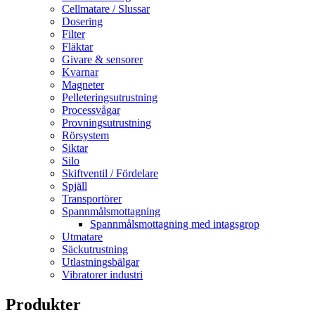
Cellmatare / Slussar
Dosering
Filter
Fläktar
Givare & sensorer
Kvarnar
Magneter
Pelleteringsutrustning
Processvågar
Provningsutrustning
Rörsystem
Siktar
Silo
Skiftventil / Fördelare
Spjäll
Transportörer
Spannmålsmottagning
Spannmålsmottagning med intagsgrop
Utmatare
Säckutrustning
Utlastningsbälgar
Vibratorer industri
Produkter