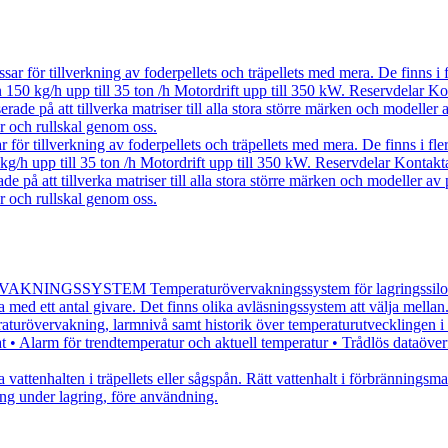
ar för tillverkning av foderpellets och träpellets med mera. De finns i fl
n 150 kg/h upp till 35 ton /h Motordrift upp till 350 kW. Reservdelar Kon
erade på att tillverka matriser till alla stora större märken och modeller 
r och rullskal genom oss.
för tillverkning av foderpellets och träpellets med mera. De finns i flera
kg/h upp till 35 ton /h Motordrift upp till 350 kW. Reservdelar Kontakta 
de på att tillverka matriser till alla stora större märken och modeller av 
r och rullskal genom oss.
SSYSTEM Temperaturövervakningssystem för lagringssilos eller pl
 med ett antal givare. Det finns olika avläsningssystem att välja mellan
raturövervakning, larmnivå samt historik över temperaturutvecklingen 
Alarm för trendtemperatur och aktuell temperatur • Trådlös dataöverföri
 vattenhalten i träpellets eller sågspån. Rätt vattenhalt i förbränning
ng under lagring, före användning.