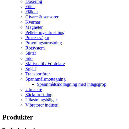
Dosering
Filter
Fläktar
Givare & sensorer
Kvarnar
Magneter
Pelleteringsutrustning
Processvågar
Provningsutrustning
Rörsystem
Siktar
Silo
Skiftventil / Fördelare
Spjäll
Transportörer
Spannmålsmottagning
Spannmålsmottagning med intagsgrop
Utmatare
Säckutrustning
Utlastningsbälgar
Vibratorer industri
Produkter