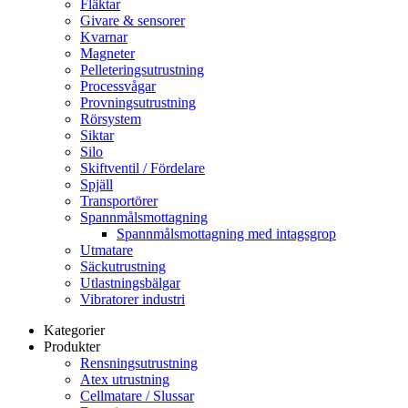
Fläktar
Givare & sensorer
Kvarnar
Magneter
Pelleteringsutrustning
Processvågar
Provningsutrustning
Rörsystem
Siktar
Silo
Skiftventil / Fördelare
Spjäll
Transportörer
Spannmålsmottagning
Spannmålsmottagning med intagsgrop
Utmatare
Säckutrustning
Utlastningsbälgar
Vibratorer industri
Kategorier
Produkter
Rensningsutrustning
Atex utrustning
Cellmatare / Slussar