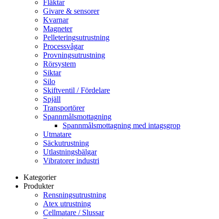
Fläktar
Givare & sensorer
Kvarnar
Magneter
Pelleteringsutrustning
Processvågar
Provningsutrustning
Rörsystem
Siktar
Silo
Skiftventil / Fördelare
Spjäll
Transportörer
Spannmålsmottagning
Spannmålsmottagning med intagsgrop
Utmatare
Säckutrustning
Utlastningsbälgar
Vibratorer industri
Kategorier
Produkter
Rensningsutrustning
Atex utrustning
Cellmatare / Slussar