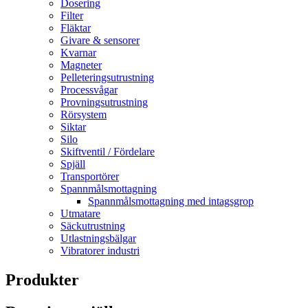
Dosering
Filter
Fläktar
Givare & sensorer
Kvarnar
Magneter
Pelleteringsutrustning
Processvågar
Provningsutrustning
Rörsystem
Siktar
Silo
Skiftventil / Fördelare
Spjäll
Transportörer
Spannmålsmottagning
Spannmålsmottagning med intagsgrop
Utmatare
Säckutrustning
Utlastningsbälgar
Vibratorer industri
Produkter