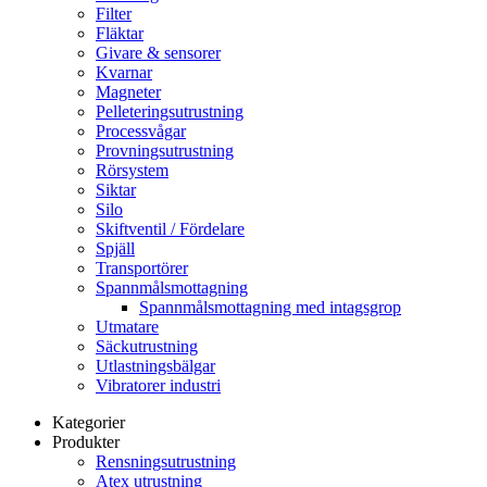
Filter
Fläktar
Givare & sensorer
Kvarnar
Magneter
Pelleteringsutrustning
Processvågar
Provningsutrustning
Rörsystem
Siktar
Silo
Skiftventil / Fördelare
Spjäll
Transportörer
Spannmålsmottagning
Spannmålsmottagning med intagsgrop
Utmatare
Säckutrustning
Utlastningsbälgar
Vibratorer industri
Kategorier
Produkter
Rensningsutrustning
Atex utrustning