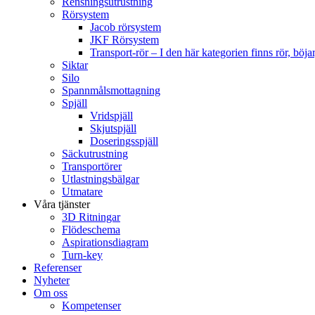
Rensningsutrustning
Rörsystem
Jacob rörsystem
JKF Rörsystem
Transport-rör
–
I den här kategorien finns rör, böj
Siktar
Silo
Spannmålsmottagning
Spjäll
Vridspjäll
Skjutspjäll
Doseringsspjäll
Säckutrustning
Transportörer
Utlastningsbälgar
Utmatare
Våra tjänster
3D Ritningar
Flödeschema
Aspirationsdiagram
Turn-key
Referenser
Nyheter
Om oss
Kompetenser