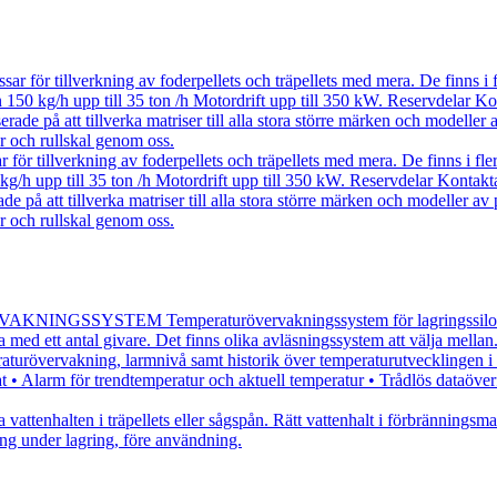
ar för tillverkning av foderpellets och träpellets med mera. De finns i fl
n 150 kg/h upp till 35 ton /h Motordrift upp till 350 kW. Reservdelar Kon
erade på att tillverka matriser till alla stora större märken och modeller 
r och rullskal genom oss.
för tillverkning av foderpellets och träpellets med mera. De finns i flera
kg/h upp till 35 ton /h Motordrift upp till 350 kW. Reservdelar Kontakta 
de på att tillverka matriser till alla stora större märken och modeller av 
r och rullskal genom oss.
SSYSTEM Temperaturövervakningssystem för lagringssilos eller pl
 med ett antal givare. Det finns olika avläsningssystem att välja mellan
raturövervakning, larmnivå samt historik över temperaturutvecklingen 
Alarm för trendtemperatur och aktuell temperatur • Trådlös dataöverföri
 vattenhalten i träpellets eller sågspån. Rätt vattenhalt i förbränning
ng under lagring, före användning.