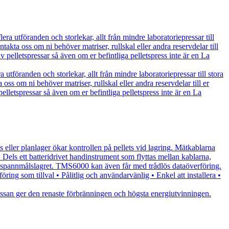
era utföranden och storlekar, allt från mindre laboratoriepressar till
takta oss om ni behöver matriser, rullskal eller andra reservdelar till
av pelletspressar så även om er befintliga pelletspress inte är en La
 utföranden och storlekar, allt från mindre laboratoriepressar till stora
oss om ni behöver matriser, rullskal eller andra reservdelar till er
pelletspressar så även om er befintliga pelletspress inte är en La
anlager ökar kontrollen på pellets vid lagring. Mätkablarna
. Dels ett batteridrivet handinstrument som flyttas mellan kablarna,
i spannmålslagret. TMS6000 kan även får med trådlös dataöverföring.
ng som tillval • Pålitlig och användarvänlig • Enkel att installera •
smassan ger den renaste förbränningen och högsta energiutvinningen.