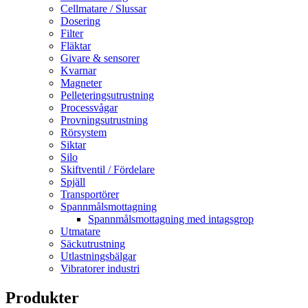
Cellmatare / Slussar
Dosering
Filter
Fläktar
Givare & sensorer
Kvarnar
Magneter
Pelleteringsutrustning
Processvågar
Provningsutrustning
Rörsystem
Siktar
Silo
Skiftventil / Fördelare
Spjäll
Transportörer
Spannmålsmottagning
Spannmålsmottagning med intagsgrop
Utmatare
Säckutrustning
Utlastningsbälgar
Vibratorer industri
Produkter