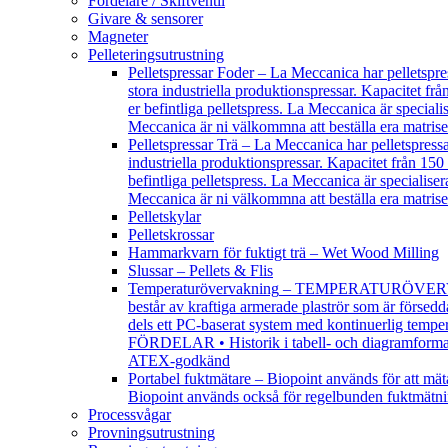
Fördelare / Skiftventil
Givare & sensorer
Magneter
Pelleteringsutrustning
Pelletspressar Foder
–
La Meccanica har pelletspress
stora industriella produktionspressar. Kapacitet frå
er befintliga pelletspress. La Meccanica är specialis
Meccanica är ni välkommna att beställa era matrise
Pelletspressar Trä
–
La Meccanica har pelletspressar 
industriella produktionspressar. Kapacitet från 150 
befintliga pelletspress. La Meccanica är specialisera
Meccanica är ni välkommna att beställa era matrise
Pelletskylar
Pelletskrossar
Hammarkvarn för fuktigt trä – Wet Wood Milling
Slussar – Pellets & Flis
Temperaturövervakning
–
TEMPERATURÖVERVAKNING
består av kraftiga armerade plaströr som är försedda
dels ett PC-baserat system med kontinuerlig tempe
FÖRDELAR • Historik i tabell- och diagramformat • 
ATEX-godkänd
Portabel fuktmätare
–
Biopoint används för att mäta
Biopoint används också för regelbunden fuktmätni
Processvågar
Provningsutrustning