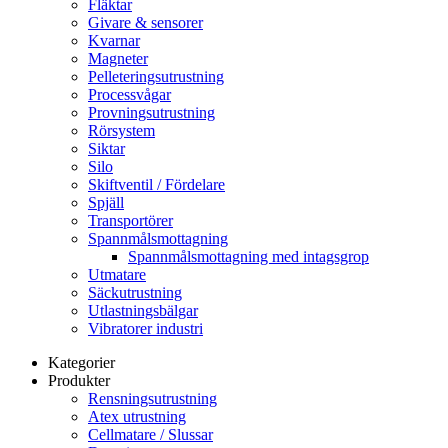
Fläktar
Givare & sensorer
Kvarnar
Magneter
Pelleteringsutrustning
Processvågar
Provningsutrustning
Rörsystem
Siktar
Silo
Skiftventil / Fördelare
Spjäll
Transportörer
Spannmålsmottagning
Spannmålsmottagning med intagsgrop
Utmatare
Säckutrustning
Utlastningsbälgar
Vibratorer industri
Kategorier
Produkter
Rensningsutrustning
Atex utrustning
Cellmatare / Slussar