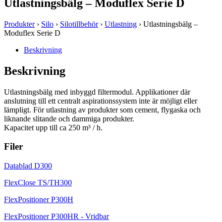
Utlastningsbälg – Moduflex Serie D
Produkter
›
Silo
›
Silotillbehör
›
Utlastning
› Utlastningsbälg –
Moduflex Serie D
Beskrivning
Beskrivning
Utlastningsbälg med inbyggd filtermodul. Applikationer där
anslutning till ett centralt aspirationssystem inte är möjligt eller
lämpligt. För utlastning av produkter som cement, flygaska och
liknande slitande och dammiga produkter.
Kapacitet upp till ca 250 m³ / h.
Filer
Datablad D300
FlexClose TS/TH300
FlexPositioner P300H
FlexPositioner P300HR - Vridbar