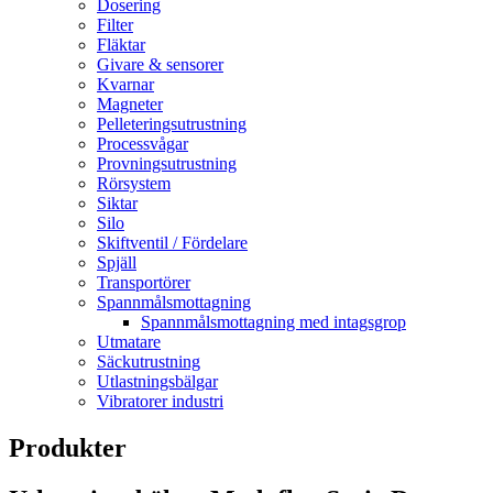
Dosering
Filter
Fläktar
Givare & sensorer
Kvarnar
Magneter
Pelleteringsutrustning
Processvågar
Provningsutrustning
Rörsystem
Siktar
Silo
Skiftventil / Fördelare
Spjäll
Transportörer
Spannmålsmottagning
Spannmålsmottagning med intagsgrop
Utmatare
Säckutrustning
Utlastningsbälgar
Vibratorer industri
Produkter