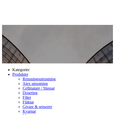
Kategorier
Produkter
Rensningsutrustning
Atex utrustning
Cellmatare / Slussar
Dosering
Filter
Fläktar
Givare & sensorer
Kvarnar