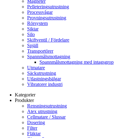
Magneter
Pelleteringsutrustning
Processvågar
Provningsutrustning
Rörsystem
Siktar
Silo
Skiftventil / Fördelare
Spjäll
Transportörer
Spannmålsmottagning
Spannmålsmottagning med intagsgrop
Utmatare
Säckutrustning
Utlastningsbälgar
Vibratorer industri
Kategorier
Produkter
Rensningsutrustning
Atex utrustning
Cellmatare / Slussar
Dosering
Filter
Fläktar