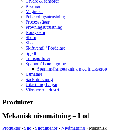
Givare & sensorer
Kvarnar
Magneter
Pelleteringsutrustning
Processvågar
Provningsutrustning
Rörsystem
Siktar
Silo
Skiftventil / Fördelare
Spjäll
Transportörer
Spannmålsmottagning
Spannmålsmottagning med intagsgrop
Utmatare
Säckutrustning
Utlastningsbälgar
Vibratorer industri
Produkter
Mekanisk nivåmätning – Lod
Produkter
›
Silo
›
Silotillbehör
›
Nivåmätning
› Mekanisk