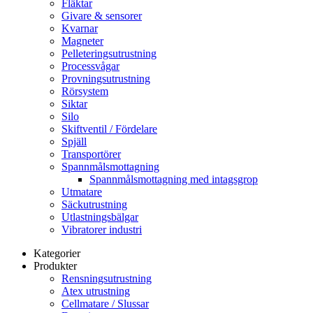
Fläktar
Givare & sensorer
Kvarnar
Magneter
Pelleteringsutrustning
Processvågar
Provningsutrustning
Rörsystem
Siktar
Silo
Skiftventil / Fördelare
Spjäll
Transportörer
Spannmålsmottagning
Spannmålsmottagning med intagsgrop
Utmatare
Säckutrustning
Utlastningsbälgar
Vibratorer industri
Kategorier
Produkter
Rensningsutrustning
Atex utrustning
Cellmatare / Slussar