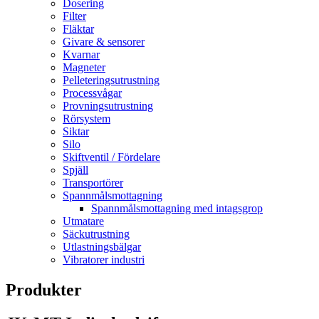
Dosering
Filter
Fläktar
Givare & sensorer
Kvarnar
Magneter
Pelleteringsutrustning
Processvågar
Provningsutrustning
Rörsystem
Siktar
Silo
Skiftventil / Fördelare
Spjäll
Transportörer
Spannmålsmottagning
Spannmålsmottagning med intagsgrop
Utmatare
Säckutrustning
Utlastningsbälgar
Vibratorer industri
Produkter