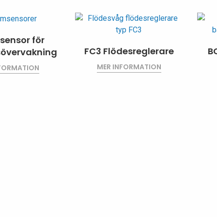
ensor för
FC3 Flödesreglerare
B
gsövervakning
MER INFORMATION
NFORMATION