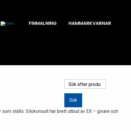
FINMALNING
HAMMARKVARNAR
–
Search
for:
som ställs. Silokonsult har brett utbud av EX – givare och