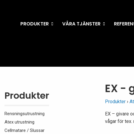
PRODUKTER
VÅRA TJÄNSTER
REFEREN
EX - 
Produkter
Produkter
›
At
EX – givare o
Rensningsutrustning
vågar för tex.
Atex utrustning
Cellmatare / Slussar