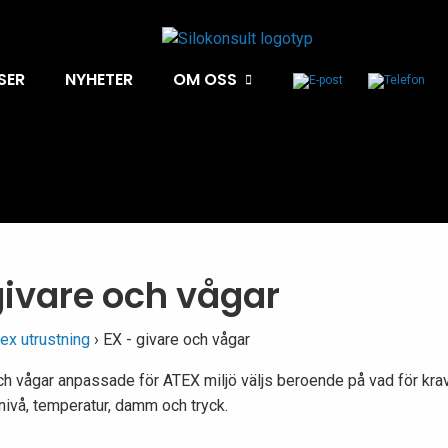
SER
NYHETER
OM OSS
givare och vågar
ex utrustning
› EX - givare och vågar
ch vågar anpassade för ATEX miljö väljs beroende på vad för krav 
 nivå, temperatur, damm och tryck.