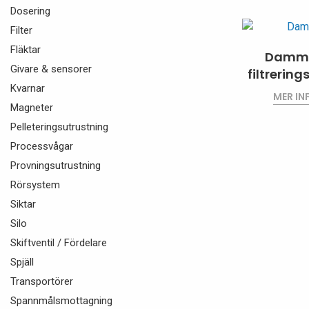
Dosering
Filter
Fläktar
Damms
Givare & sensorer
filtrerin
Kvarnar
MER I
Magneter
Pelleteringsutrustning
Processvågar
Provningsutrustning
Rörsystem
Siktar
Silo
Skiftventil / Fördelare
Spjäll
Transportörer
Spannmålsmottagning